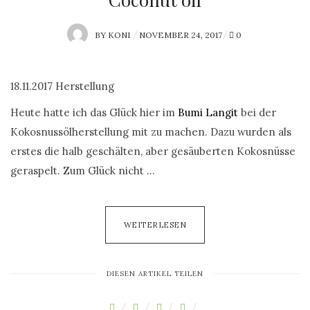
BY
KONI
P
NOVEMBER 24, 2017
0
O
S
18.11.2017 Herstellung
T
E
Heute hatte ich das Glück hier im
Bumi Langit
bei der
D
Kokosnussölherstellung mit zu machen. Dazu wurden als
O
erstes die halb geschälten, aber gesäuberten Kokosnüsse
N
geraspelt. Zum Glück nicht …
WEITERLESEN
DIESEN ARTIKEL TEILEN