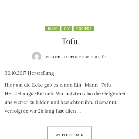
BLOG
DIY
RECIPES
Tofu
BY
KONI
P
OKTOBER 30, 2017
1
O
30.10.2017 Herstellung
S
T
Hier um die Ecke gab es einen Ein -Mann -Tofu-
E
Herstellungs -Betrieb. Wir nutzten also die Gelgenheit
D
uns weiter zu bilden und besuchten ihn. Gespannt
O
verfolgten wir 2h lang fast allen …
N
WEITERLESEN