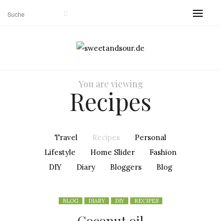
You are viewing
Recipes
Travel
Recipes
Personal
Lifestyle
Home Slider
Fashion
DIY
Diary
Bloggers
Blog
BLOG
DIARY
DIY
RECIPES
Coconut oil