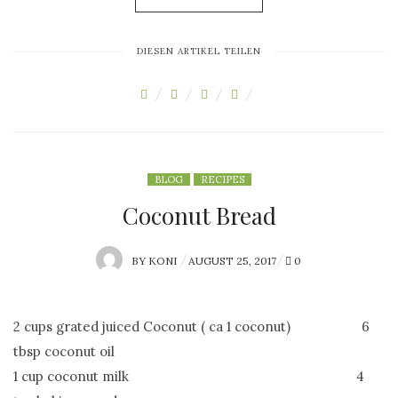
DIESEN ARTIKEL TEILEN
BLOG
RECIPES
Coconut Bread
BY
KONI
P
AUGUST 25, 2017
0
O
S
2 cups grated juiced Coconut ( ca 1 coconut) 6
T
tbsp coconut oil
E
1 cup coconut milk 4
D