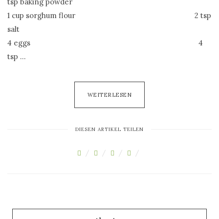
tsp baking powder
O
N
1 cup sorghum flour 2 tsp
salt
4 eggs 4
tsp …
WEITERLESEN
DIESEN ARTIKEL TEILEN