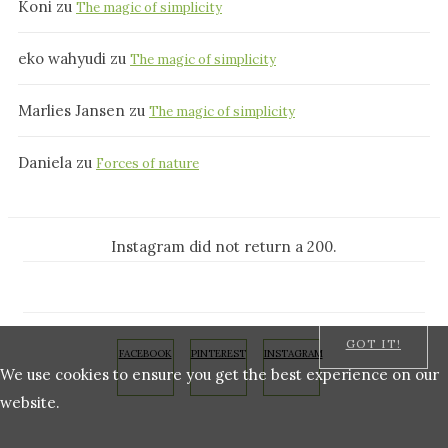
Koni
zu
The magic of simplicity
eko wahyudi
zu
The magic of simplicity
Marlies Jansen
zu
The magic of simplicity
Daniela
zu
Forces of nature
Instagram did not return a 200.
GOT IT!
FACEBOOK
PINTEREST
INSTAGRAM
We use cookies to ensure you get the best experience on our
website.