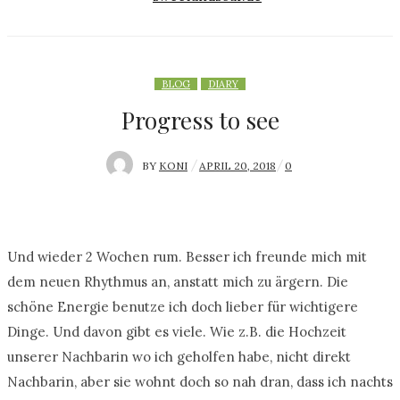
BLOG
DIARY
Progress to see
BY
KONI
P
APRIL 20, 2018
0
O
S
T
Und wieder 2 Wochen rum. Besser ich freunde mich mit
E
dem neuen Rhythmus an, anstatt mich zu ärgern. Die
D
schöne Energie benutze ich doch lieber für wichtigere
O
N
Dinge. Und davon gibt es viele. Wie z.B. die Hochzeit
unserer Nachbarin wo ich geholfen habe, nicht direkt
Nachbarin, aber sie wohnt doch so nah dran, dass ich nachts