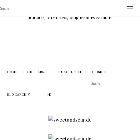
Sign up with your email address to be the first to know about new
products, VIP offers, blog features & more.
HOME
OUR FARM
PERMACULTURE
CUISINE
BLOGARCHIV
DE